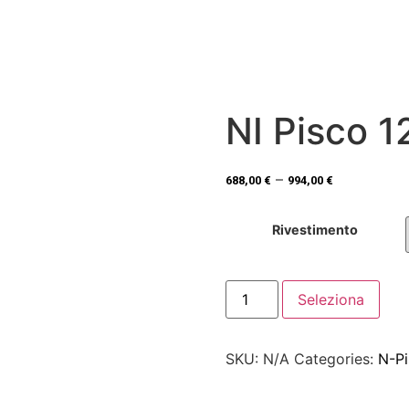
NI Pisco 1
–
688,00
€
994,00
€
Rivestimento
Seleziona
SKU:
N/A
Categories:
N-P