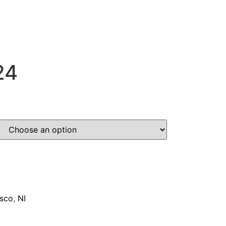
24
isco
,
NI