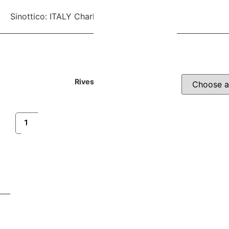
Sinottico: ITALY Charleston 613
Rivestimento
ITALY
Seleziona
Charleston
613
quantity
Totale